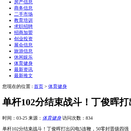
房产信息
商务信息
二手市场
教育培训
求职招聘
招商加盟
创业投资
展会信息
旅游信息
休闲娱乐
体育健身
最新资讯
最新推文
您现在的位置 :
首页
>
体育健身
单杆102分结束战斗！丁俊晖打
时间：03-25
来源：
体育健身
访问次数：834
单杆102分结束战斗！丁俊晖打出闪电5连鞭，50零封晋级四强