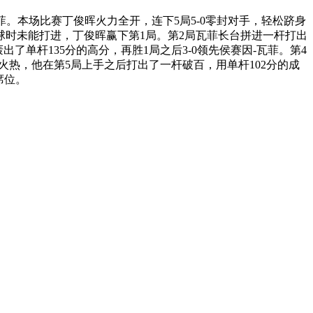
菲。本场比赛丁俊晖火力全开，连下5局5-0零封对手，轻松跻身
球时未能打进，丁俊晖赢下第1局。第2局瓦菲长台拼进一杆打出
了单杆135分的高分，再胜1局之后3-0领先侯赛因-瓦菲。第4
火热，他在第5局上手之后打出了一杆破百，用单杆102分的成
席位。