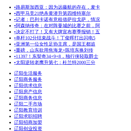
•
路易斯加西亚：因为远藤航的存在，麦卡
•
西甲马竞21绝杀黄潜升第四维特塞尔
•
记者：巴列卡诺有意租借萨拉戈萨，情况
•
阿森纳传奇：在对阵曼城的比赛之前，阿
•
决定不打了！又有大牌宣布赛季报销！五
•
单杆102分结束战斗！丁俊晖打出闪电5
•
亚洲第一位女性足协主席，是国王都追
•
重磅，山东欲用焦海龙+陈培东换刘传
•
11397！东契奇34+9+8，独行侠轻取爵士
•
太阳逆转老鹰升第七：杜兰特2000三分
辽阳生活服务
辽阳商务服务
辽阳供求信息
辽阳房产信息
辽阳商务信息
辽阳二手市场
辽阳教育培训
辽阳求职招聘
辽阳招商加盟
辽阳创业投资