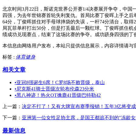
北京时间3月22日，斯诺克世界公开赛1/4决赛展开争夺，中
四强，为去年世锦赛首轮失利复仇。首局比赛丁俊晖上手之后单
64分，丁俊晖抓住对手母球摔袋的失误，一杆74分清台，取得2
局瓦菲单杆打出50分，但是打丢最后一颗红球。丁俊晖抓住机会
绩成功兑现赛点，结束了这场比赛的争夺。成功跻身四强的丁俊
本信息由网络用户发布，
本站只提供信息展示，内容详情请与
标签 :
体育健身
相关文章
•
亚冠8强诞生6席！C罗8场不败晋级，泰山
•
尼克斯41骑士晋级次轮布伦森23分米
•
黑八神迹！热火OT擒鹿41晋级巴特勒42
上一篇：
决定不打了！又有大牌宣布赛季报销！五年3亿将变
下一篇：
亚洲第一位女性足协主席，是国王都追不到的"冻龄女
最新信息