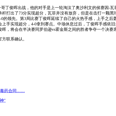
国一哥丁俊晖出战，他的对手是上一轮淘汰了奥沙利文的侯赛因-瓦
杆打出了73分实现超分，瓦菲并没有放弃，但是在击打一颗黑
-0的领先。第3局比赛丁俊晖延续了自己的火热手感，上手之后轰出
上手实现超分，4-0拿到赛点。中场休息过后，丁俊晖手感依旧
晖，将会在半决赛同罗伯逊vs霍金斯之间的胜者争夺一个决赛
官方联系确认。
成毒药合同……
神"