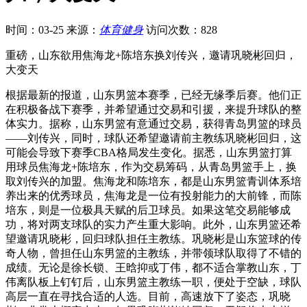
时间：03-25
来源：
体育健身
访问次数：828
重磅，山东欲用焦海龙+陈培东换刘传兴，邀请巩晓彬回归，
大变天
根据最新的报道，山东男篮本赛季，已经无缘季后赛。他们正
在积极备战下赛季，并希望通过交易和引援，来提升球队的整
体实力。据称，山东男篮有意通过交易，获得青岛男篮的球员
——刘传兴，同时，球队还希望邀请前主教练巩晓彬回归，这
可能会导致下赛季CBA格局发生变化。据悉，山东男篮打算
用球员焦海龙+陈培东，作为交易筹码，从青岛男篮手上，换
取刘传兴的加盟。焦海龙和陈培东，都是山东男篮青训体系培
养出来的优秀球员，焦海龙是一位有投射能力的大前锋，而陈
培东，则是一位极具天赋的后卫球员。如果这笔交易能够成
功，将对两支球队的实力产生重大影响。此外，山东男篮还希
望邀请巩晓彬，回归球队担任主教练。巩晓彬是山东篮球的传
奇人物，曾担任山东男篮的主教练，并带领球队取得了不错的
成绩。无论是徐长锁、王晗抑或丁伟，都不适合掌教山东，丁
伟离队板上钉钉后，山东男篮主教练一职，便处于空缺，球队
高层一直在寻找合适的人选。目前，高速放下了姿态，巩晓