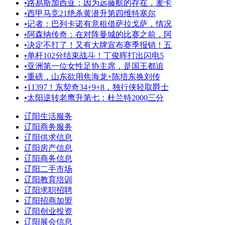
•
路易斯加西亚：因为远藤航的存在，麦卡
•
西甲马竞21绝杀黄潜升第四维特塞尔
•
记者：巴列卡诺有意租借萨拉戈萨，情况
•
阿森纳传奇：在对阵曼城的比赛之前，阿
•
决定不打了！又有大牌宣布赛季报销！五
•
单杆102分结束战斗！丁俊晖打出闪电5
•
亚洲第一位女性足协主席，是国王都追
•
重磅，山东欲用焦海龙+陈培东换刘传
•
11397！东契奇34+9+8，独行侠轻取爵士
•
太阳逆转老鹰升第七：杜兰特2000三分
辽阳生活服务
辽阳商务服务
辽阳供求信息
辽阳房产信息
辽阳商务信息
辽阳二手市场
辽阳教育培训
辽阳求职招聘
辽阳招商加盟
辽阳创业投资
辽阳展会信息