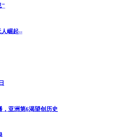
"
人崛起--
日
播，亚洲第6渴望创历史
良