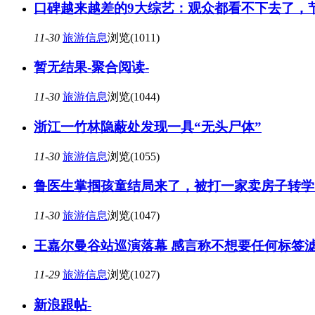
口碑越来越差的9大综艺：观众都看不下去了，
11-30
旅游信息
浏览(1011)
暂无结果-聚合阅读-
11-30
旅游信息
浏览(1044)
浙江一竹林隐蔽处发现一具“无头尸体”
11-30
旅游信息
浏览(1055)
鲁医生掌掴孩童结局来了，被打一家卖房子转学
11-30
旅游信息
浏览(1047)
王嘉尔曼谷站巡演落幕 感言称不想要任何标签滤
11-29
旅游信息
浏览(1027)
新浪跟帖-