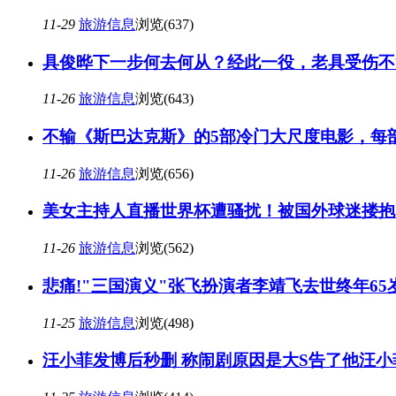
11-29
旅游信息
浏览(637)
具俊晔下一步何去何从？经此一役，老具受伤不
11-26
旅游信息
浏览(643)
不输《斯巴达克斯》的5部冷门大尺度电影，每
11-26
旅游信息
浏览(656)
美女主持人直播世界杯遭骚扰！被国外球迷搂抱
11-26
旅游信息
浏览(562)
悲痛!"三国演义"张飞扮演者李靖飞去世终年65
11-25
旅游信息
浏览(498)
汪小菲发博后秒删 称闹剧原因是大S告了他汪小菲