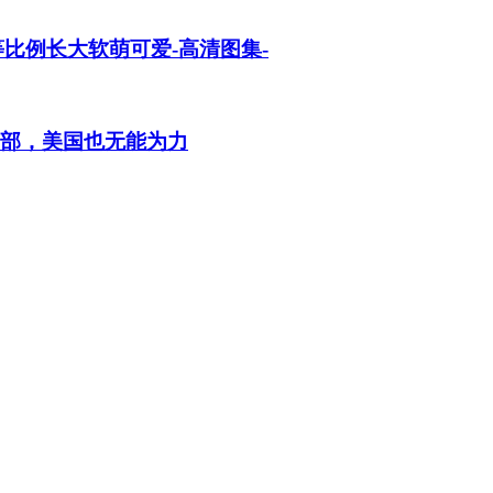
比例长大软萌可爱-高清图集-
内部，美国也无能为力