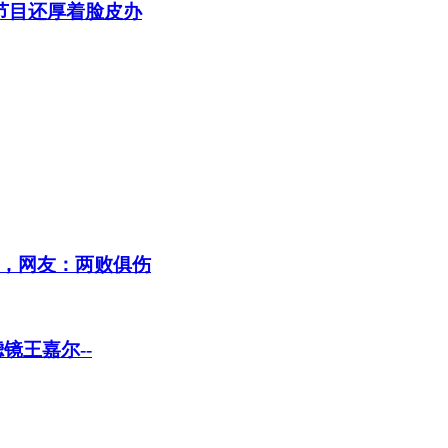
节目还厚着脸皮办
，网友：两败俱伤
镜王嘉尔--