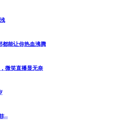
浅
部都能让你热血沸腾
，微笑直播显无奈
岁
--