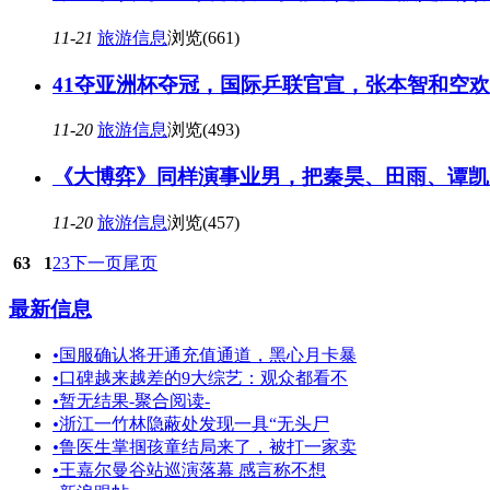
11-21
旅游信息
浏览(661)
41夺亚洲杯夺冠，国际乒联官宣，张本智和空
11-20
旅游信息
浏览(493)
《大博弈》同样演事业男，把秦昊、田雨、谭凯
11-20
旅游信息
浏览(457)
63
1
2
3
下一页
尾页
最新信息
•
国服确认将开通充值通道，黑心月卡暴
•
口碑越来越差的9大综艺：观众都看不
•
暂无结果-聚合阅读-
•
浙江一竹林隐蔽处发现一具“无头尸
•
鲁医生掌掴孩童结局来了，被打一家卖
•
王嘉尔曼谷站巡演落幕 感言称不想