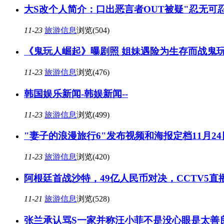
大S改个人简介：口出恶言者OUT被疑"忍无可忍
11-23
旅游信息
浏览(504)
《鬼玩人崛起》曝剧照 姐妹遇险为生存而战鬼玩
11-23
旅游信息
浏览(476)
韩国娱乐新闻-韩娱新闻--
11-23
旅游信息
浏览(499)
"妻子的浪漫旅行6"发布视频和海报定档11月24
11-23
旅游信息
浏览(420)
阿根廷首战沙特，49亿人民币对决，CCTV5直
11-21
旅游信息
浏览(528)
张兰承认骂S一家并称汪小菲不是没心眼是太善