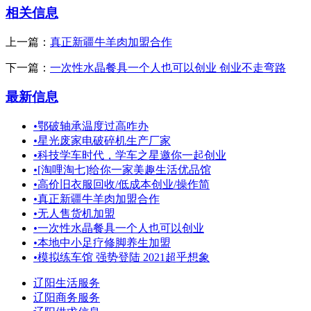
相关信息
上一篇：
真正新疆牛羊肉加盟合作
下一篇：
一次性水晶餐具一个人也可以创业 创业不走弯路
最新信息
•
鄂破轴承温度过高咋办
•
星光废家电破碎机生产厂家
•
科技学车时代，学车之星邀你一起创业
•
[淘哩淘七]给你一家美趣生活优品馆
•
高价旧衣服回收/低成本创业/操作简
•
真正新疆牛羊肉加盟合作
•
无人售货机加盟
•
一次性水晶餐具一个人也可以创业
•
本地中小足疗修脚养生加盟
•
模拟练车馆 强势登陆 2021超乎想象
辽阳生活服务
辽阳商务服务