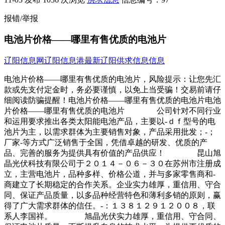
报错/举报
电池片价格——哪里有售优质的电池片
辽阳信息网
辽阳信息港
最新辽阳供求信息信息
电池片价格——哪里有售优质的电池片，风险提示：让您先汇
款或先支付定金时，务必要谨慎，以免上当受骗！交易前请仔
细阅读防骗提醒！电池片价格——哪里有售优质的电池片电池
片价格——哪里有售优质的电池片 公司针对不同行业
和运用要求推出各类太阳能电池产品，主要以-ｄｆ型号的电
池片为主，以需求群体为主要销售对象，产品采用批发；-；
厂家-等方式广泛销售于全国，凭借卓越的研发、优质的产
品、完善的服务为提供具有价值的产品供应！ 昆山旭
晶光伏科技有限公司于２０１４－０６－３０在苏州市注册成
立，主营电池片，品种多样、价格公道，并与多家零售商和-
商建立了长期稳定的合作关系。企业实力雄厚，重信用、守合
同、保证产品质量，以多品种经营特色和薄利多销的原则，赢
得了广大需求群体的信任。-：１３８１２９１２００８，联
系人李国祥。 旭晶光伏实力雄厚，重信用、守合同、