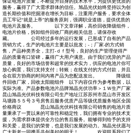
保证电池片质量，不断提升自身的技术水平，为提供更优质的
服务，赢得了广大需求群体的信任。旭晶光伏始终坚持以为创
造长期价值和挖掘潜在增长为目标，注重用户服务，要求全体
员工牢记“就是上帝”的服务原则，强调职业道德，提供优质的
电池片及服务。 以下文章详解，高价回收降级组件，
电池片价格，拆卸组件回收厂商的相关信息，请保存收
藏。 公司经过多年的运行发展，已形成了自有的产品
营销方式，生产的电池片主要是以批发；-；厂家-的方式销
售，产品种类齐全，主打-ｄｆ型号，良好的生产管理使得产
品的质量有口皆碑，赢得广大用户满意。由于我们优异的产品
质量，良好的市场信誉和超常的技术实力，供应的电池片你可
放心购置，我们支持支付；转账；在线支付的方式付款，并且
会在双方协商的时间内将产品为您配送发出。 降级组
件回收厂家，回收太阳能组件 以下内容仅作为参考数据，以
实际为准。产品参数电池片品牌旭晶光伏功率＞１Ｗ生产厂家
昆山旭晶光伏科技有限公司生产地址江苏苏州市昆山市开发区
马塘路５５号３号房售后服务优质产品等级优质服务地区全国
价格商议 昆山旭晶光伏科技有限公司销售的电池片质
量秉承了一贯以来的可靠性和稳定性，我们拥有专业的技术支
援，为需求群体提供全方位的售后服务。能够得到给予的支持
和关爱，是我们的荣誉，也是我们发展的动力。旭晶光伏愿与
广大新老一同携手共创美好的明天！ 欢迎联系我们了