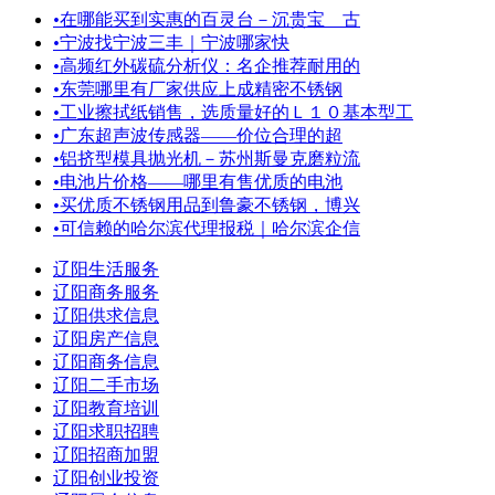
•
在哪能买到实惠的百灵台－沉贵宝 古
•
宁波找宁波三丰｜宁波哪家快
•
高频红外碳硫分析仪：名企推荐耐用的
•
东莞哪里有厂家供应上成精密不锈钢
•
工业擦拭纸销售，选质量好的Ｌ１０基本型工
•
广东超声波传感器——价位合理的超
•
铝挤型模具抛光机－苏州斯曼克磨粒流
•
电池片价格——哪里有售优质的电池
•
买优质不锈钢用品到鲁豪不锈钢，博兴
•
可信赖的哈尔滨代理报税｜哈尔滨企信
辽阳生活服务
辽阳商务服务
辽阳供求信息
辽阳房产信息
辽阳商务信息
辽阳二手市场
辽阳教育培训
辽阳求职招聘
辽阳招商加盟
辽阳创业投资