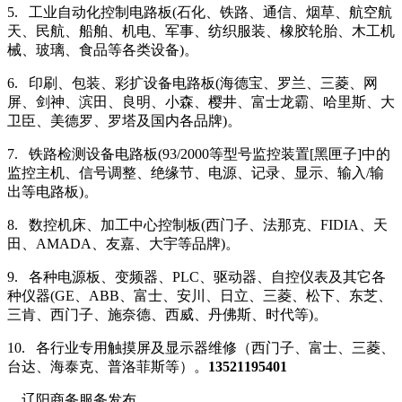
5. 工业自动化控制电路板(石化、铁路、通信、烟草、航空航
天、民航、船舶、机电、军事、纺织服装、橡胶轮胎、木工机
械、玻璃、食品等各类设备)。
6. 印刷、包装、彩扩设备电路板(海德宝、罗兰、三菱、网
屏、剑神、滨田、良明、小森、樱井、富士龙霸、哈里斯、大
卫臣、美德罗、罗塔及国内各品牌)。
7. 铁路检测设备电路板(93/2000等型号监控装置[黑匣子]中的
监控主机、信号调整、绝缘节、电源、记录、显示、输入/输
出等电路板)。
8. 数控机床、加工中心控制板(西门子、法那克、FIDIA、天
田、AMADA、友嘉、大宇等品牌)。
9. 各种电源板、变频器、PLC、驱动器、自控仪表及其它各
种仪器(GE、ABB、富士、安川、日立、三菱、松下、东芝、
三肯、西门子、施奈德、西威、丹佛斯、时代等)。
10. 各行业专用触摸屏及显示器维修（西门子、富士、三菱、
台达、海泰克、普洛菲斯等）。
13521195401
。辽阳商务服务发布。