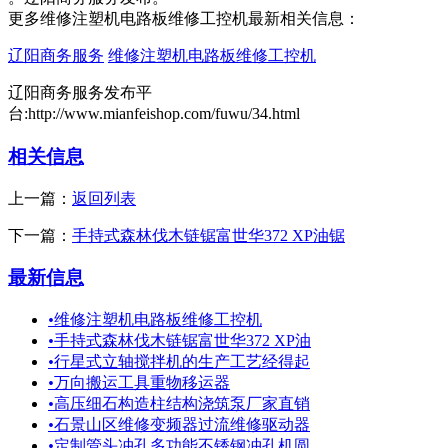
更多维修注塑机电路板维修工控机最新相关信息：
辽阳商务服务
维修注塑机电路板维修工控机
辽阳商务服务发布平
台:http://www.mianfeishop.com/fuwu/34.html
相关信息
上一篇：
返回列表
下一篇：
手持式森林伐木链锯富世华372 XP油锯
最新信息
•
维修注塑机电路板维修工控机
•
手持式森林伐木链锯富世华372 XP油
•
行星式立轴搅拌机的生产工艺经得起
•
万向搬运工具重物移运器
•
高压细石构造柱结构浇筑泵厂家直销
•
石景山区维修变频器过流维修驱动器
•
定制管头冲孔多功能不锈钢冲孔机圆