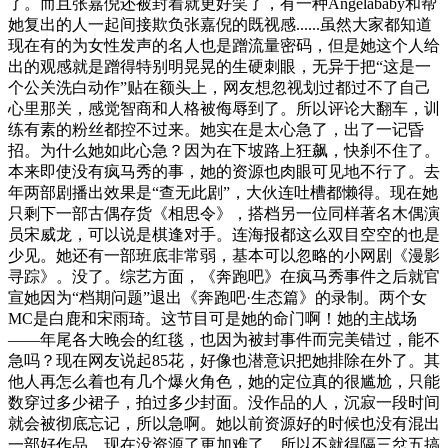
了。而且张嘉倪还被封着就更好笑了，有一种Angelababy和帮
她复出的人一起间接欺负张嘉倪的既视感......虽然大家都知道
现在有的为女性发声的名人也是蹭流量密码，但是她这个人给
出的观感就是蹭得特别明晃晃的生硬刺眼，无异于把“这是一
个公关洗白动作”贴在额头上，网友想忽视划过都过不了自己
心里那关，感觉智商和人格被侮辱到了。所以评论大翻车，训
练有素的粉丝都控不过来。她实在是太心急了，出了一记昏
招。为什么她如此心急？因为在下坡路上狂飙，快刹不住了。
本来即使没有疯马秀的事，她的资源也肉眼可见地不行了。去
年两部剧播出效果是“查无此剧”，大伙连吐槽都懒得。现在她
只剩下一部古偶存货《相思令》，搭档另一位同样著名木偶演
员宋威龙，可以说是棋逢对手。连海报都这么双目空空的也是
少见。她还有一部班底非常弱，基本可以忽略的小网剧《漫影
寻踪》。没了。综艺方面，《奔跑吧》在疯马秀事件之后就官
宣她因为“档期问题”退出《奔跑吧·生态篇》的录制。两个女
MC是白鹿和宋雨琦。这节目可是她的命门啊！她的主战场
——年尾各大晚会的红毯，也因为被封事件而完美错过，能不
急吗？现在网友说起85花，好像也潜意识把她排除在外了。其
他人再怎么着也有几个爆火角色，她的定位真的很尴尬，只能
数穿过多少裙子，拍过多少封面。没作品的人，沉寂一段时间
就会被彻底忘记，所以急啊。她以前资源好的时候也没有混出
一部好作品，现在没资源了更加难了，所以不就得隔三岔五搞