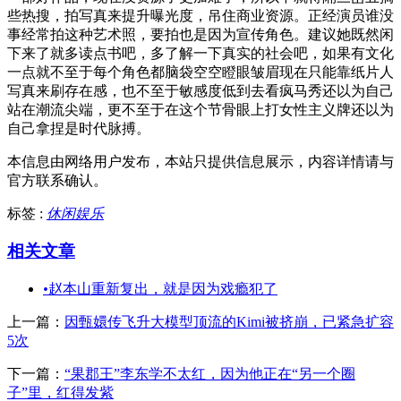
些热搜，拍写真来提升曝光度，吊住商业资源。正经演员谁没
事经常拍这种艺术照，要拍也是因为宣传角色。建议她既然闲
下来了就多读点书吧，多了解一下真实的社会吧，如果有文化
一点就不至于每个角色都脑袋空空瞪眼皱眉现在只能靠纸片人
写真来刷存在感，也不至于敏感度低到去看疯马秀还以为自己
站在潮流尖端，更不至于在这个节骨眼上打女性主义牌还以为
自己拿捏是时代脉搏。
本信息由网络用户发布，
本站只提供信息展示，内容详情请与
官方联系确认。
标签 :
休闲娱乐
相关文章
•
赵本山重新复出，就是因为戏瘾犯了
上一篇：
因甄嬛传飞升大模型顶流的Kimi被挤崩，已紧急扩容
5次
下一篇：
“果郡王”李东学不太红，因为他正在“另一个圈
子”里，红得发紫